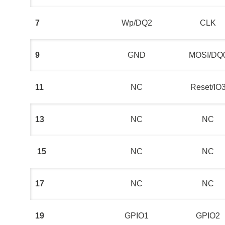
7
Wp/DQ2
CLK
9
GND
MOSI/DQ
11
NC
Reset/IO
13
NC
NC
15
NC
NC
17
NC
NC
19
GPIO1
GPIO2