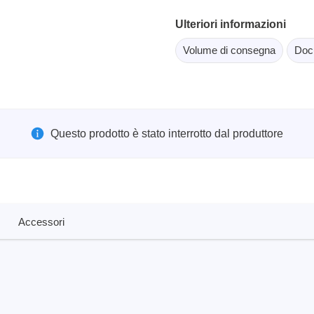
scopi a tavoletta
Strumenti per il test del s
Ulteriori informazioni
copi intelligenti
per PC
scopi per autoveicoli
Volume di consegna
Doc
orma per oscilloscopi
oscopi da banco
di tensione
i corrente
Questo prodotto è stato interrotto dal produttore
orsetti e accessori
Serosys
Accessori
atore logico
Analizzatori, stimolatori e 
CAN
ori
Accessori