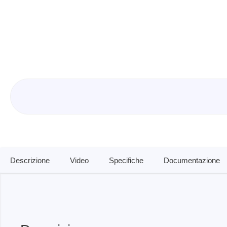
Tester di isolamento
Oscillo
Tester di resistenza
Oscillos
Carichi elettronici
Oscillo
Piattaf
Oscill
Sonde 
Sonde d
Cavi, m
PEmicro
Saleae
Descrizione
Video
Specifiche
Documentazione
Programmatore e debugger interno
Analizz
al sistema
Access
Software di debugger
Software programmatore
Dispositivi di programmazione della