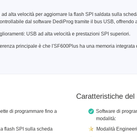
alta velocità per aggiornare la flash SPI saldata sulla scheda 
trollabile dal software DediProg tramite il bus USB, offrendo all
lioramenti: USB ad alta velocità e prestazioni SPI superiori.
fferenza principale è che l'SF600Plus ha una memoria integrat
ase
Techmize (Tonghui)
per cavi
Componenti e tester per ma
ore host
Tester di segnale e fonti di
alimentazione
atori di protocollo
Tester per l'elettronica di 
e adattatori
Tester elettronici di sicure
Caratteristiche del
sviluppo
Tester per fili e cablaggi
clip
mette di programmare fino a
Software di progr
re
modalità:
pportati
a flash SPI sulla scheda
Modalità Engineeri