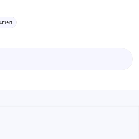
oftware
umenti
logger