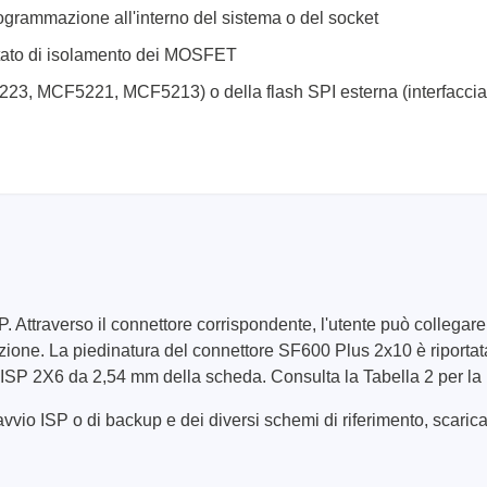
ogrammazione all'interno del sistema o del socket
e stato di isolamento dei MOSFET
F5223, MCF5221, MCF5213) o della flash SPI esterna (interfa
 Attraverso il connettore corrispondente, l'utente può collegare
licazione. La piedinatura del connettore SF600 Plus 2x10 è riport
e ISP 2X6 da 2,54 mm della scheda. Consulta la Tabella 2 per l
vio ISP o di backup e dei diversi schemi di riferimento, scarica