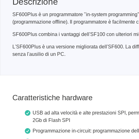
Descrizione
produzione
Librerie DLL
SF600Plus è un programmatore "in-system programming" ad 
Cavi, adattatori e accessori
(programmazione offline). Il programmatore è facilmente con
CI supportati
SF600Plus combina i vantaggi dell'SF100 con ulteriori mig
L'SF600Plus è una versione migliorata dell'SF600. La di
Sensepeek
Total Ph
senza l'ausilio di un PC.
Kit di sonde e schede a mano libera
Tester 
Accessori
Adattat
Analizz
Schede 
Caratteristiche hardware
Kit di 
Cavi e 
USB ad alta velocità e alte prestazioni SPI, per
Softwa
2Gb di Flash SPI
Chip su
Programmazione in-circuit: programmazione dell