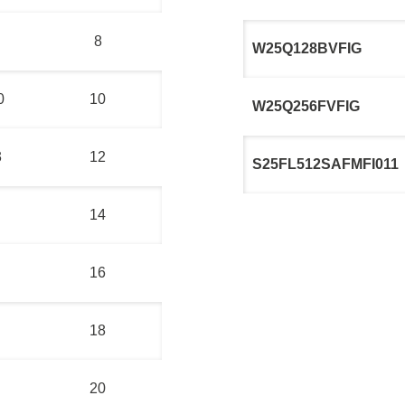
8
W25Q128BVFIG
0
10
W25Q256FVFIG
3
12
S25FL512SAFMFI011
14
16
18
20