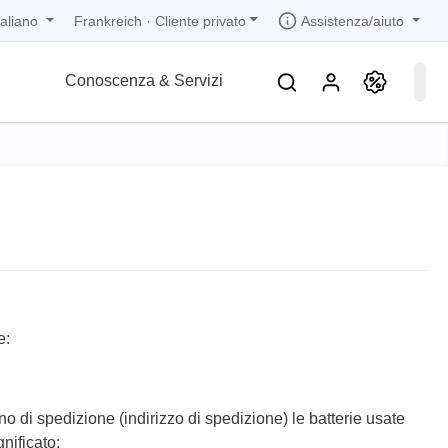
taliano
Assistenza/aiuto
Frankreich
·
Cliente privato
Conoscenza & Servizi
ozioni
ozioni
ozioni
ozioni
ozioni
ne
 in 1
i bande
e
 in 1
 in 1
ne
e:
icurezza
mento
ino di spedizione (indirizzo di spedizione) le batterie usate
nificato: