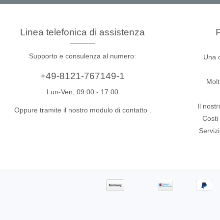
Tester di isolamento
Oscillo
Tester di resistenza
Oscillos
Linea telefonica di assistenza
P
Carichi elettronici
Oscillo
Piattaf
Supporto e consulenza al numero:
Una 
Oscill
+49-8121-767149-1
Sonde 
Molt
Sonde d
Lun-Ven, 09:00 - 17:00
Cavi, m
Il nost
Oppure tramite il nostro modulo di contatto
.
Costi
Serviz
PEmicro
Saleae
Programmatore e debugger interno
Analizz
al sistema
Access
Software di debugger
Software programmatore
Dispositivi di programmazione della