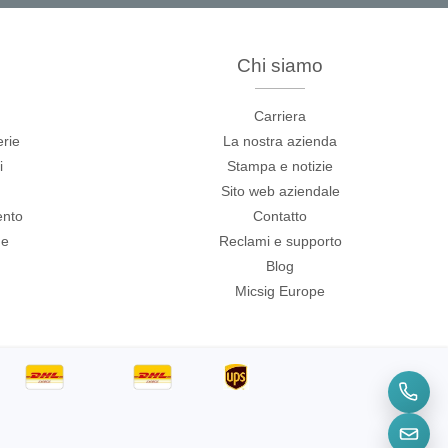
informativa sulla protezione dei dati
e di aver accettato i nostri
oftware
termini e condizioni generali
.
Chi siamo
Carriera
erie
La nostra azienda
i
Stampa e notizie
Sito web aziendale
ento
Contatto
ne
Reclami e supporto
Blog
Micsig Europe
logger