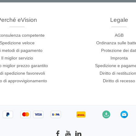
scopi a tavoletta
Strumenti per il test del s
copi intelligenti
per PC
erché eVision
Legale
scopi per autoveicoli
orma per oscilloscopi
consulenza competente
AGB
oscopi da banco
Spedizione veloce
Ordinanza sulle batt
di tensione
i metodi di pagamento
Protezione dei dat
i corrente
Il miglior servizio
Impronta
orsetti e accessori
ro miglior prezzo garantito
Spedizione e pagam
 di spedizione favorevoli
Diritto di restituzio
io di approvvigionamento
Diritto di recesso
Serosys
atore logico
Analizzatori, stimolatori e 
CAN
ori
Accessori