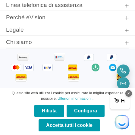
informativa sulla protezione dei dati
e di aver accettato i nostri
Linea telefonica di assistenza
termini e condizioni generali
.
Perché eVision
Legale
Chi siamo
Questo sito web utilizza i cookie per assicurare la miglior esperienza
possibile.
Ulteriori informazioni...
Rifiuta
Configura
© 2026 eVision Instruments
×
* Tutti i prezzi sono comprensivi di IVA più
★★★★★
Accetta tutti i cookie
spese di spedizione
ed eventuali spese di