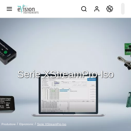
Serie XStreamPro-Iso
Serie XStreamPro-Iso
Produttore
Elprotronic