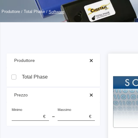
Accessori
Punte p
Articolo professionale
Note appl
Alimentatori programmabili
Assistente programmatore
Oscillo
Produttore
Total Phase
Software
Altro
Alimentatori bidirezionali
Chip supportati
Generale
Oscillos
Aldec
Dediprog
Elprotron
Carichi elettronici
Protocolli per autobus
Sonde 
Dedipr
Emulatore flash SPI
S-GA
Misuratori di potenza
Debug del codice
Sonde d
Hopete
Programmatore SPI Flash (ISP)
C-GA
Unità di misura della sorgente di
Misurazione del segnale
PEmic
precisione (SMU)
Programmatore UFS ed eMMC
Serie 
Tecnologia di programmazione
Total 
 Produttore 
Programmatore IC universale
Serie 
Cavo HDMI e USB
Micsig
Adattatore ISP e presa
Debug
USB Power Delivery
Total Phase
Cavi e clip
Isolat
Misurazione della resistenza
CI supportati
Schede
 Prezzo 
Test su computer e interfacce
Test del 
Chip su
Interfacce hardware di prova
Emulat
Minimo
Massimo
–
€
€
Hopetech
Micsig
Software di test hardware
Debugg
Tester per batterie
Sonde i