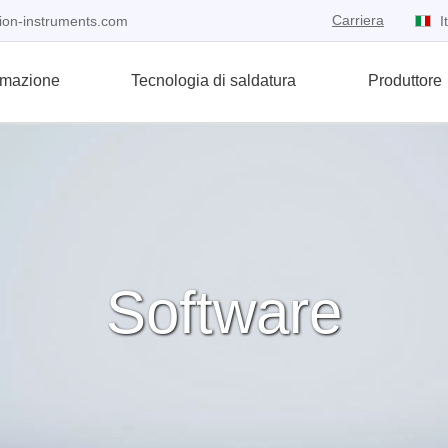
Carriera
I
ion-instruments.com
mazione
Tecnologia di saldatura
Produttore
Prom
Prom
Prom
Prom
Prom
ost bus
tori di socket
di saldatura
o
ni speciali
Test di sicurezza elettrica
Programmatori di produzio
Stazioni di rilavorazione
Binho Electronics
Servizi
Azioni speciali
universali
i adattatori host
ammatore EEPROM
e stazioni
i di saldatura
e
Tester Hipot
stazione di rilavorazione 2
Adattatore host
Test sull'alimentazione
Programmatore manuale d
lli automobilistici
ammatore UFS ed eMMC
i a 2 canali
i di aria calda
tra azienda
Tester di terra di protezion
stazione di rilavorazione 3
Analizzatore di protocollo
Servizio di test dei cavi
Software
Programmatori automatici
li seriali
matore di microcontrollori
i di dissaldatura
i di rilavorazione
b aziendale
Tester di isolamento
stazione di rilavorazione 4
Accessori
Servizio di programmazio
mmatore flash SPI
ori
n Systems EDA
Tester di conformità alla s
Servizio di approvvigiona
mmatori universali
 e notizie
i
to
opi
Test dei componenti
ore
i oscilloscopi
Tester per batterie