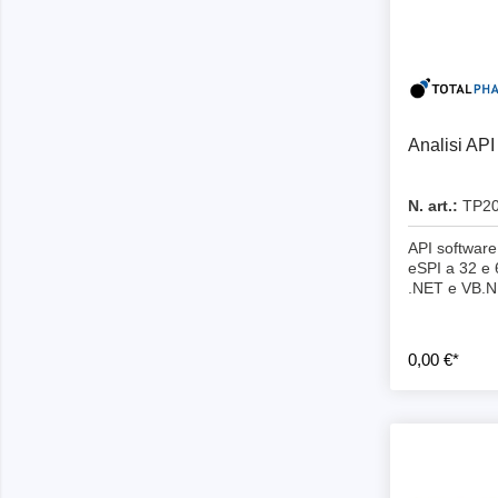
Tester di isolamento
Oscillo
Tester di resistenza
Oscillos
Carichi elettronici
Oscillo
Piattaf
Oscill
Analisi API
Sonde 
Sonde d
N. art.:
TP20
Cavi, m
API software
eSPI a 32 e 
.NET e VB.N
PEmicro
Saleae
Programmatore e debugger interno
Analizz
0,00 €*
al sistema
Access
Software di debugger
Software programmatore
Dispositivi di programmazione della