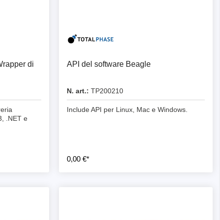
oftware
Wrapper di
API del software Beagle
N. art.:
TP200210
reria
Include API per Linux, Mac e Windows.
3, .NET e
logger
0,00 €*