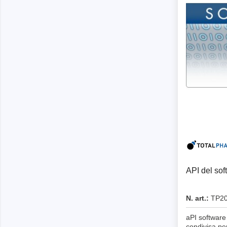
produzione
Librerie DLL
Cavi, adattatori e accessori
CI supportati
Sensepeek
Total Ph
Kit di sonde e schede a mano libera
Tester 
Accessori
Adattat
Analizz
Schede 
Kit di 
API del so
Cavi e 
Softwa
N. art.:
TP20
Chip su
aPI software 
condivisa pe