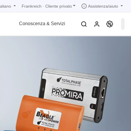
taliano
Assistenza/aiuto
Frankreich
·
Cliente privato
Conoscenza & Servizi
ozioni
ozioni
ozioni
ozioni
ozioni
ne
 in 1
i bande
e
 in 1
 in 1
ne
icurezza
mento