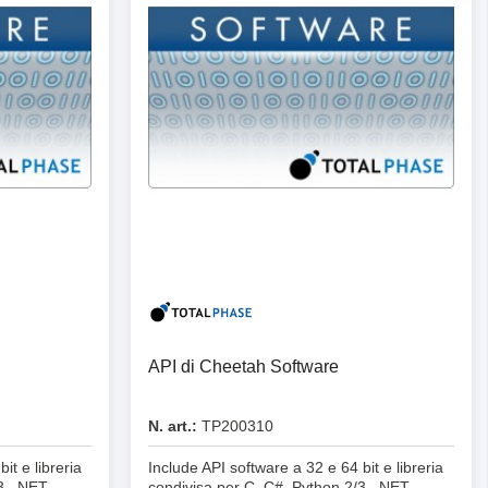
teriali
potenza
zza
API di Cheetah Software
N. art.:
TP200310
it e libreria
Include API software a 32 e 64 bit e libreria
3, .NET,
condivisa per C, C#, Python 2/3, .NET,