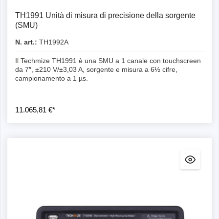
TH1991 Unità di misura di precisione della sorgente
(SMU)
N. art.:
TH1992A
Il Techmize TH1991 è una SMU a 1 canale con touchscreen
da 7″, ±210 V/±3,03 A, sorgente e misura a 6½ cifre,
campionamento a 1 µs.
11.065,81 €*