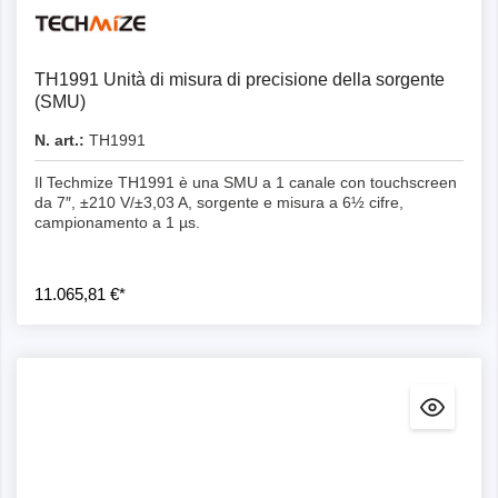
Dettagli
TH1991 Unità di misura di precisione della sorgente
(SMU)
N. art.:
TH1991
Il Techmize TH1991 è una SMU a 1 canale con touchscreen
da 7″, ±210 V/±3,03 A, sorgente e misura a 6½ cifre,
campionamento a 1 µs.
11.065,81 €*