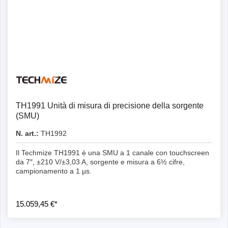
Dettagli
TH1991 Unità di misura di precisione della sorgente
(SMU)
N. art.:
TH1992
Il Techmize TH1991 è una SMU a 1 canale con touchscreen
da 7″, ±210 V/±3,03 A, sorgente e misura a 6½ cifre,
campionamento a 1 µs.
15.059,45 €*