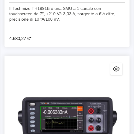
Il Techmize TH1991B è una SMU a 1 canale con
touchscreen da 7″, ±210 V/±3,03 A, sorgente a 6½ cifre,
precisione di 10 fA/100 nV.
4.680,27 €*