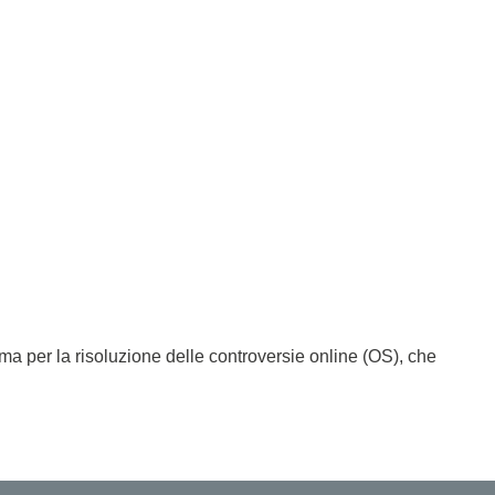
oftware
logger
a per la risoluzione delle controversie online (OS), che