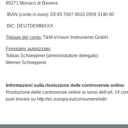
Tester di isolamento
Oscillo
80271 Monaco di Baviera
Tester di resistenza
Oscillos
IBAN (conto in euro): DE45 7007 0010 0559 3140 00
Carichi elettronici
Oscillo
BIC: DEUTDEMMXXX
Piattaf
Oscill
Titolare del conto:
T&M eVision Instruments GmbH
Sonde 
Firmatario autorizzato:
Sonde d
Tobias Schoeppner (amministratore delegato)
Cavi, m
Werner Schoeppner
PEmicro
Saleae
Informazioni sulla risoluzione delle controversie online:
Programmatore e debugger interno
Analizz
Risoluzione delle controversie online ai sensi dell'art. 14
al sistema
puoi trovare su http://ec.europa.eu/consumers/odr/.
Access
Software di debugger
Software programmatore
Dispositivi di programmazione della