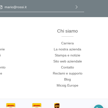
irizzo e-mail
*
Selezionando continua confermi di aver letto la nostra
informativa sulla protezione dei dati
e di aver accettato i nostri
termini e condizioni generali
.
Chi siamo
Carriera
teriali
erie
La nostra azienda
i
Stampa e notizie
Sito web aziendale
potenza
ento
Contatto
ne
Reclami e supporto
zza
Blog
Micsig Europe