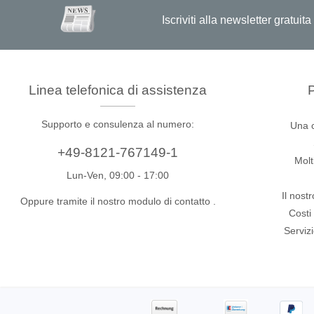
produzione
Iscriviti alla newsletter gratu
Librerie DLL
Cavi, adattatori e accessori
CI supportati
Linea telefonica di assistenza
P
Sensepeek
Total Ph
Supporto e consulenza al numero:
Una 
Kit di sonde e schede a mano libera
Tester 
+49-8121-767149-1
Accessori
Adattat
Molt
Lun-Ven, 09:00 - 17:00
Analizz
Il nost
Schede 
Oppure tramite il nostro modulo di contatto
.
Costi
Kit di 
Serviz
Cavi e 
Softwa
Chip su