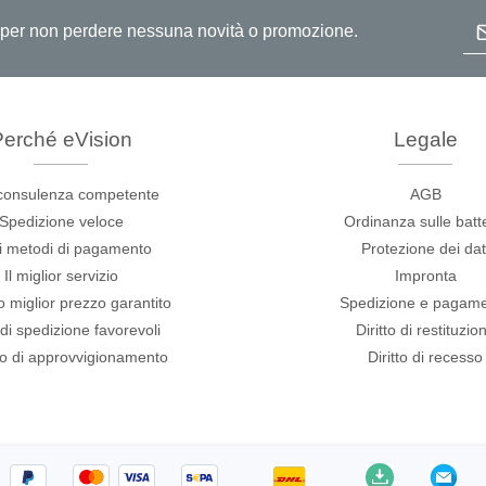
Ind
ita per non perdere nessuna novità o promozione.
erché eVision
Legale
ase
Techmize (Tonghui)
consulenza competente
AGB
per cavi
Componenti e tester per ma
Spedizione veloce
Ordinanza sulle batt
ore host
Tester di segnale e fonti di
i metodi di pagamento
Protezione dei dat
alimentazione
Il miglior servizio
Impronta
atori di protocollo
Tester per l'elettronica di 
ro miglior prezzo garantito
Spedizione e pagam
e adattatori
 di spedizione favorevoli
Diritto di restituzio
Tester elettronici di sicure
sviluppo
io di approvvigionamento
Diritto di recesso
Tester per fili e cablaggi
clip
re
pportati