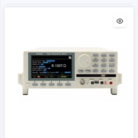
Il tester per la resistenza di isolamento HT3530 è adatto
per testare resistenze altissime (fino a 1016Ω) e correnti
bassissime (fino a 10fA). Con il supporto della scatola di
elettrodi abbinata, è possibile misurare con precisione la
resistenza di superficie e la resistenza di contatto di vari
materiali isolanti. Ampiamente utilizzato nel campo della
valutazione delle prestazioni di isolamento dei materiali
isolanti. Dotato di numerose interfacce e porte di
comunicazione come la LAN, la porta RS232, la porta I/O
(interfaccia PLC), l'uscita del segnale analogico e le porte
di test sul pannello posteriore, HT9920 è comodo per gli
integratori di sistemi.
Il tester di resistenza ad alta velocità HT9920 è in grado
di testare veicoli ibridi, componenti elettronici, elettronica
per veicoli, batterie al litio, materiali, batterie morbide e
batterie di potenza. I tester di resistenza all'isolamento
HT3530 e HT3530A sono controllati da un processore ad