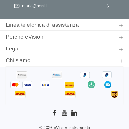
Indirizzo e-mail
*
Selezionando continua confermi di aver letto la nostra
informativa sulla protezione dei dati
e di aver accettato i nostri
Linea telefonica di assistenza
termini e condizioni generali
.
Perché eVision
Legale
Chi siamo
© 2026 eVision Instruments