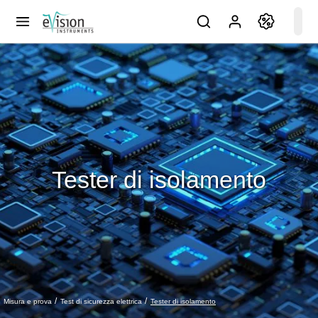
Tester di isolamento
Tester di isolamento
Misura e prova
Test di sicurezza elettrica