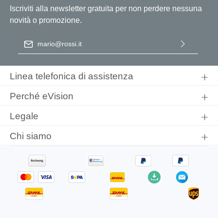
Iscriviti alla newsletter gratuita per non perdere nessuna
novità o promozione.
Indirizzo e-mail
*
Selezionando continua confermi di aver letto la nostra
informativa sulla protezione dei dati
e di aver accettato i nostri
Linea telefonica di assistenza
termini e condizioni generali
.
Perché eVision
Legale
Chi siamo