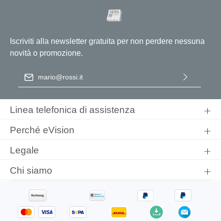
Iscriviti alla newsletter gratuita per non perdere nessuna
novità o promozione.
Indirizzo e-mail
*
Selezionando continua confermi di aver letto la nostra
informativa sulla protezione dei dati
e di aver accettato i nostri
Linea telefonica di assistenza
termini e condizioni generali
.
Perché eVision
Legale
Chi siamo