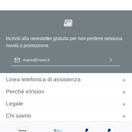
Iscriviti alla newsletter gratuita per non perdere nessuna
novità o promozione.
Indirizzo e-mail
*
Selezionando continua confermi di aver letto la nostra
informativa sulla protezione dei dati
e di aver accettato i nostri
Linea telefonica di assistenza
termini e condizioni generali
.
Perché eVision
Legale
Chi siamo