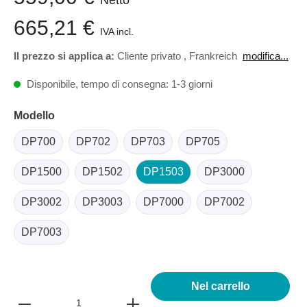
Netto
665,21 €
IVA incl.
Il prezzo si applica a:
Cliente privato
,
Frankreich
modifica...
Disponibile, tempo di consegna: 1-3 giorni
Modello
DP700
DP702
DP703
DP705
DP1500
DP1502
DP1503
DP3000
DP3002
DP3003
DP7000
DP7002
DP7003
Nel carrello