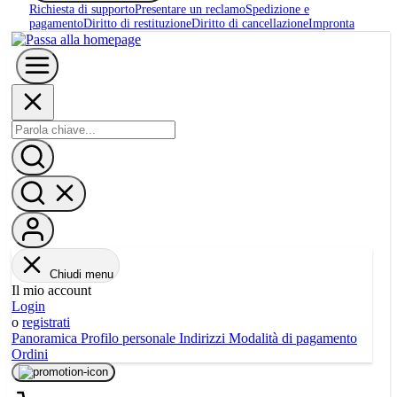
2.142,00 €
IVA incl.
Il prezzo si applica a:
Cliente privato
,
Frankreich
modifica...
Paese di consegna
Tipologia cliente
Cliente privato
Cliente business
Autorità, università, istituto
Cancellare
OK
Tempi di consegna: 1 settimana
Nel carrello
Richiedi un preventivo