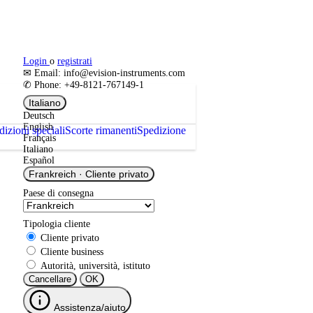
Tariffa
Total Phase Bundle del modulo
connettore ACT v2: Video
Codice prodotto:
TP825210
Pacchetto di moduli per il tester di cavi avanzato v2 - Video
1.800,00 €
Netto