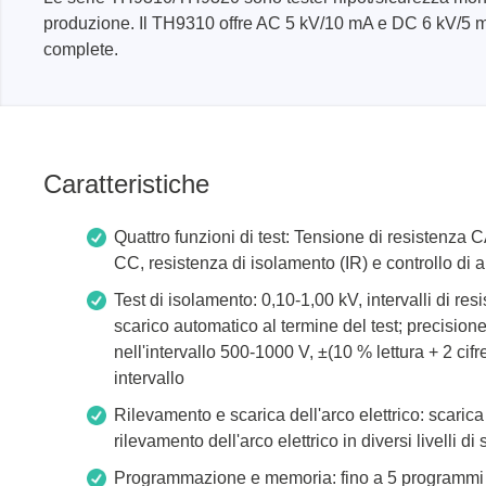
produzione
produzione. Il TH9310 offre AC 5 kV/10 mA e DC 6 kV/5 m
Librerie DLL
complete.
Cavi, adattatori e accessori
CI supportati
Sensepeek
Total Ph
Caratteristiche
Kit di sonde e schede a mano libera
Tester 
Quattro funzioni di test: Tensione di resistenza 
Accessori
Adattat
CC, resistenza di isolamento (IR) e controllo di a
Analizz
Test di isolamento: 0,10-1,00 kV, intervalli di 
Schede 
scarico automatico al termine del test; precisione t
Kit di 
nell'intervallo 500-1000 V, ±(10 % lettura + 2 cifr
Cavi e 
intervallo
Softwa
Rilevamento e scarica dell'arco elettrico: scaric
rilevamento dell'arco elettrico in diversi livelli d
Chip su
Programmazione e memoria: fino a 5 programmi d