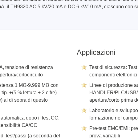
A, il TH9320 AC 5 kV/20 mA e DC 6 kV/10 mA, ciascuno con sequ
ase
Techmize (Tonghui)
Applicazioni
per cavi
Componenti e tester per ma
CA, tensione di resistenza
Test di sicurezza: Test
ore host
Tester di segnale e fonti di
pertura/cortocircuito
componenti elettronic
alimentazione
atori di protocollo
resistenza 1 MΩ-9.999 MΩ con
Linee di produzione au
Tester per l'elettronica di 
e adattatori
ip. ±(5 % lettura + 2 cifre)
HANDLER/PLC/USB/RS232
Tester elettronici di sicure
sviluppo
e) al di sopra di questo
apertura/corto prima d
Tester per fili e cablaggi
clip
Laboratorio e sviluppo:
re
a automatica dopo il test CC;
formazione nel campo d
i sensibilità CA/CC
pportati
Pre-test EMC/EMI: pre-
i test/passi (a seconda del
prova variabili