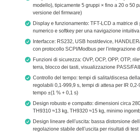
modello), tipicamente 5 gruppi × fino a 20 o 50 
Xeltek
versione del firmware)
In Programmatori di sistema
Display e funzionamento: TFT-LCD a matrice di p
Programmatori di socket
numerico e softkey per una navigazione intuitiv
Programmatori di produzione
Interfacce: RS232, USB host/device, HANDLER
Programmatori automatici
con protocollo SCPI/Modbus per l'integrazione 
Chip supportati
Funzioni di sicurezza: OVP, OCP, OPP, OTP, rile
terra, blocco dei tasti, visualizzazione PASS/FA
Controllo del tempo: tempi di salita/discesa della
regolabili 0,1-999,9 s, tempi di attesa per IR 0,2
tempo ±(1 % + 0,1 s)
Design robusto e compatto: dimensioni circa 
TH9310 ≈13 kg, TH9320 ≈15 kg, minimo ingom
Design lineare dell'uscita: bassa distorsione de
regolazione stabile dell'uscita per risultati di test 