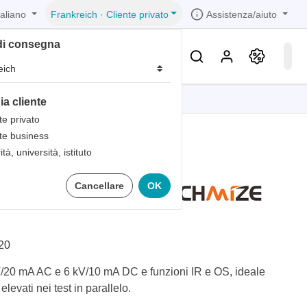
taliano
Assistenza/aiuto
Frankreich
·
Cliente privato
di consegna
Conoscenza & Servizi
ia cliente
ozioni
ozioni
ozioni
ozioni
ozioni
te privato
te business
ne
ità, università, istituto
 in 1
310/20
Cancellare
OK
i bande
e
 in 1
 in 1
ne
icurezza
mento
20
V/20 mA AC e 6 kV/10 mA DC e funzioni IR e OS, ideale
 elevati nei test in parallelo.