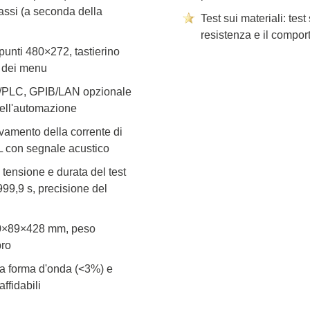
passi (a seconda della
Test sui materiali: tes
resistenza e il compor
unti 480×272, tastierino
a dei menu
/PLC, GPIB/LAN opzionale
dell'automazione
vamento della corrente di
IL con segnale acustico
 tensione e durata del test
-999,9 s, precisione del
280×89×428 mm, peso
bro
lla forma d'onda (<3%) e
affidabili