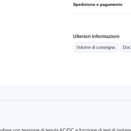
scopi a tavoletta
Spedizione e pagamento
Strumenti per il test del s
copi intelligenti
per PC
scopi per autoveicoli
orma per oscilloscopi
Ulteriori informazioni
oscopi da banco
di tensione
Volume di consegna
Doc
i corrente
orsetti e accessori
Serosys
atore logico
Analizzatori, stimolatori e 
CAN
ori
Accessori
e con tensione di tenuta AC/DC e funzione di test di isolamento,