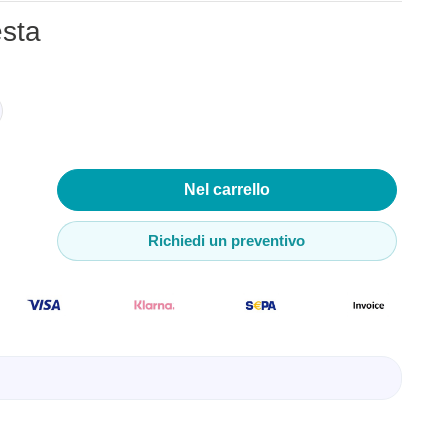
esta
o
denza
tori e C-
Nel carrello
Richiedi un preventivo
 USB
mputer e