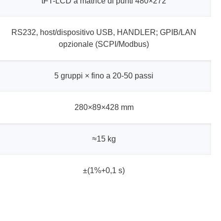
tFT-LCD a matrice di punti 480×272
RS232, host/dispositivo USB, HANDLER; GPIB/LAN
opzionale (SCPI/Modbus)
5 gruppi × fino a 20-50 passi
280×89×428 mm
≈15 kg
±(1%+0,1 s)