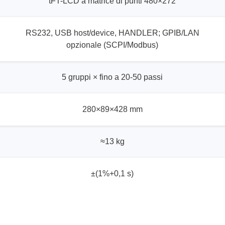
tFT-LCD a matrice di punti 480×272
RS232, USB host/device, HANDLER; GPIB/LAN
opzionale (SCPI/Modbus)
5 gruppi × fino a 20-50 passi
280×89×428 mm
≈13 kg
±(1%+0,1 s)