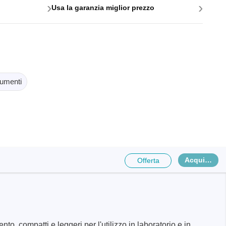
›
›
Usa la garanzia miglior prezzo
oftware
umenti
Acquista
logger
Offerta
 compatti e leggeri per l'utilizzo in laboratorio e in