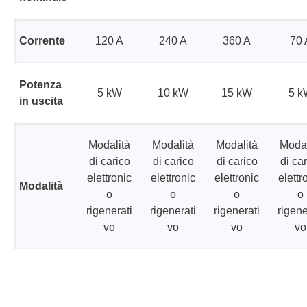
Corrente
120 A
240 A
360 A
70 
Potenza
5 kW
10 kW
15 kW
5 k
in uscita
Modalità
Modalità
Modalità
Modal
di carico
di carico
di carico
di ca
elettronic
elettronic
elettronic
elettr
Modalità
o
o
o
o
rigenerati
rigenerati
rigenerati
rigene
vo
vo
vo
vo