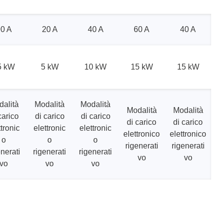
0 A
20 A
40 A
60 A
40 A
5 kW
5 kW
10 kW
15 kW
15 kW
alità
Modalità
Modalità
Modalità
Modalità
carico
di carico
di carico
di carico
di carico
ttronic
elettronic
elettronic
elettronico
elettronico
o
o
o
rigenerati
rigenerati
enerati
rigenerati
rigenerati
vo
vo
vo
vo
vo