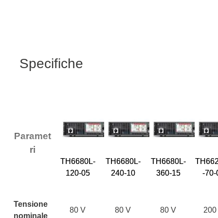
Specifiche
Paramet
ri
TH6680L-
TH6680L-
TH6680L-
TH662
120-05
240-10
360-15
-70-
Tensione
80 V
80 V
80 V
200
nominale