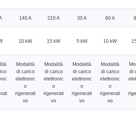
A
140 A
210 A
30 A
60 A
9
W
10 kW
15 kW
5 kW
10 kW
1
ità
Modalità
Modalità
Modalità
Modalità
Mod
rico
di carico
di carico
di carico
di carico
di 
onic
elettronic
elettronic
elettronic
elettronic
ele
o
o
o
o
rati
rigenerati
rigenerati
rigenerati
rigenerati
rig
vo
vo
vo
vo