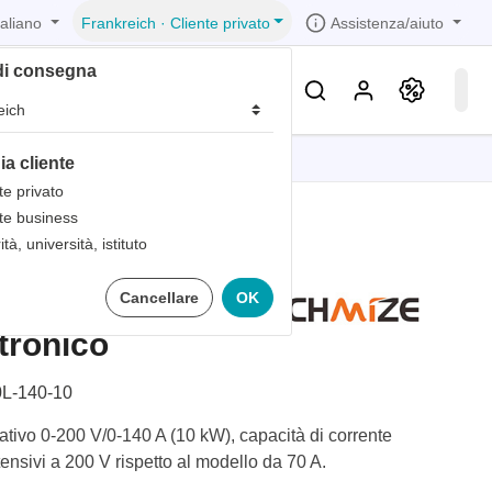
taliano
Assistenza/aiuto
Frankreich
·
Cliente privato
di consegna
Conoscenza & Servizi
ia cliente
ozioni
ozioni
ozioni
ozioni
ozioni
te privato
te business
ne
ità, università, istituto
 in 1
6200L-140-
Cancellare
OK
i bande
e
 in 1
ttronico
 in 1
ne
icurezza
mento
L-140-10
rativo 0-200 V/0-140 A (10 kW), capacità di corrente
ntensivi a 200 V rispetto al modello da 70 A.