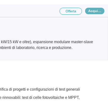
Acquista
Offerta
10 kW/15 kW e oltre), espansione modulare master-slave
teriali
bienti di laboratorio, ricerca e produzione.
potenza
zza
ifica di progetti e configurazioni di test generali
 rinnovabili: test di celle fotovoltaiche e MPPT,
e