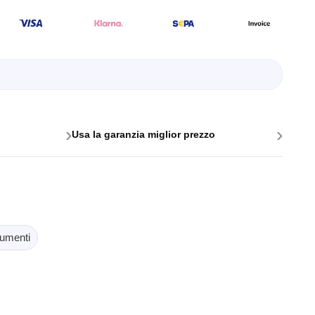
oftware
›
›
Usa la garanzia miglior prezzo
logger
umenti