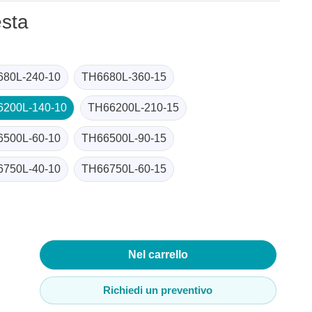
esta
o
denza
80L-240-10
TH6680L-360-15
tori e C-
6200L-140-10
TH66200L-210-15
500L-60-10
TH66500L-90-15
750L-40-10
TH66750L-60-15
 USB
Nel carrello
Richiedi un preventivo
mputer e