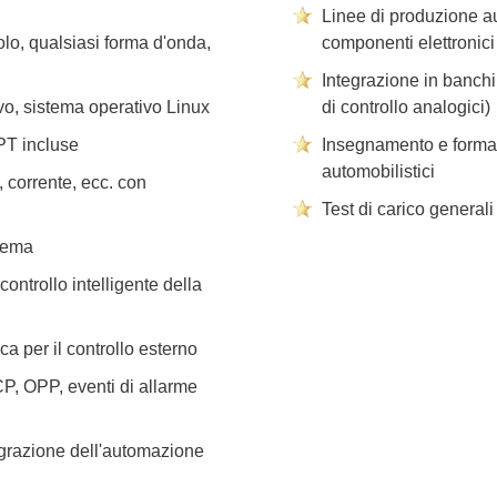
Linee di produzione au
golo, qualsiasi forma d'onda,
componenti elettronic
Integrazione in banch
vo, sistema operativo Linux
di controllo analogici)
PPT incluse
Insegnamento e formazi
automobilistici
, corrente, ecc. con
Test di carico generali 
stema
ntrollo intelligente della
a per il controllo esterno
P, OPP, eventi di allarme
egrazione dell'automazione