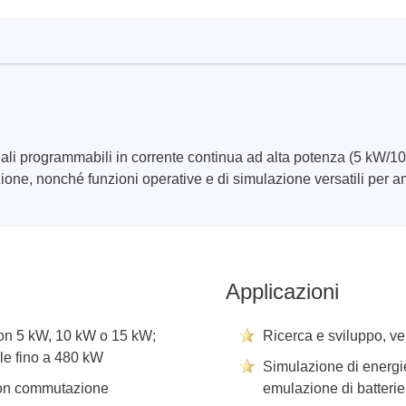
ase
Techmize (Tonghui)
nali programmabili in corrente continua ad alta potenza (5 kW/
per cavi
Componenti e tester per ma
zione, nonché funzioni operative e di simulazione versatili per am
ore host
Tester di segnale e fonti di
alimentazione
atori di protocollo
Tester per l'elettronica di 
e adattatori
Tester elettronici di sicure
Applicazioni
sviluppo
Tester per fili e cablaggi
clip
 con 5 kW, 10 kW o 15 kW;
Ricerca e sviluppo, ver
re
ile fino a 480 kW
Simulazione di energie
pportati
con commutazione
emulazione di batteri