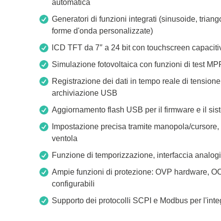
automatica
Xeltek
Generatori di funzioni integrati (sinusoide, trian
In Programmatori di sistema
forme d'onda personalizzate)
Programmatori di socket
lCD TFT da 7″ a 24 bit con touchscreen capaciti
Programmatori di produzione
Simulazione fotovoltaica con funzioni di test M
Programmatori automatici
Registrazione dei dati in tempo reale di tensione
Chip supportati
archiviazione USB
Aggiornamento flash USB per il firmware e il si
Impostazione precisa tramite manopola/cursore, co
ventola
Funzione di temporizzazione, interfaccia analogic
Ampie funzioni di protezione: OVP hardware, OC
configurabili
Supporto dei protocolli SCPI e Modbus per l'int