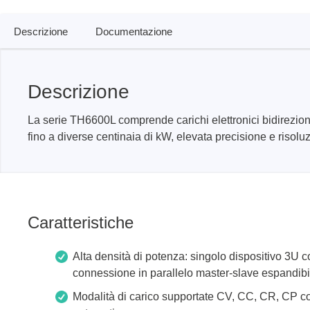
produzione
Librerie DLL
Descrizione
Documentazione
Cavi, adattatori e accessori
CI supportati
Descrizione
Sensepeek
Total Ph
La serie TH6600L comprende carichi elettronici bidirezio
Kit di sonde e schede a mano libera
Tester 
fino a diverse centinaia di kW, elevata precisione e risolu
Accessori
Adattat
Analizz
Schede 
Caratteristiche
Kit di 
Cavi e 
Alta densità di potenza: singolo dispositivo 3U
Softwa
connessione in parallelo master-slave espandib
Chip su
Modalità di carico supportate CV, CC, CR, CP 