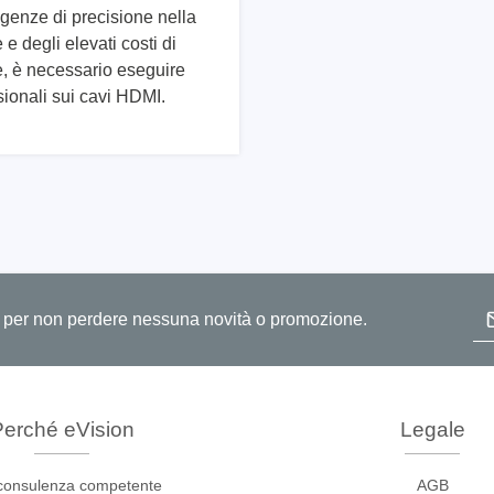
igenze di precisione nella
e degli elevati costi di
, è necessario eseguire
sionali sui cavi HDMI.
ase
Techmize (Tonghui)
per cavi
Componenti e tester per ma
ore host
Tester di segnale e fonti di
alimentazione
atori di protocollo
Tester per l'elettronica di 
In
e adattatori
uita per non perdere nessuna novità o promozione.
Tester elettronici di sicure
sviluppo
Tester per fili e cablaggi
clip
re
erché eVision
Legale
pportati
consulenza competente
AGB