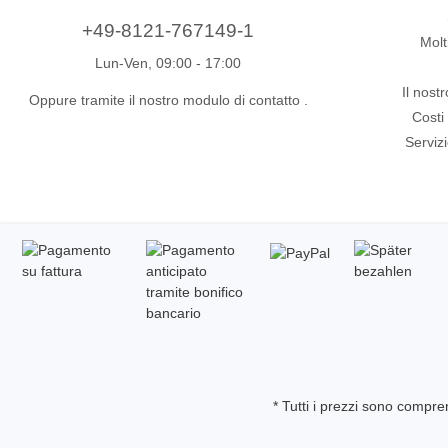
Xeltek
+49-8121-767149-1
Molt
In Programmatori di sistema
Lun-Ven, 09:00 - 17:00
Programmatori di socket
Il nost
Oppure tramite il nostro modulo di contatto
.
Costi
Programmatori di produzione
Serviz
Programmatori automatici
Chip supportati
* Tutti i prezzi sono compren