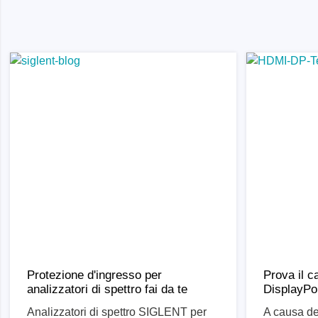
Tester di isolamento
Oscillo
Tester di resistenza
Oscillos
Carichi elettronici
Oscillo
Piattaf
Oscill
Sonde 
Sonde d
Cavi, m
PEmicro
Saleae
Programmatore e debugger interno
Analizz
al sistema
Access
Software di debugger
Protezione d'ingresso per
Prova il c
Software programmatore
analizzatori di spettro fai da te
DisplayPo
Dispositivi di programmazione della
Analizzatori di spettro SIGLENT per
A causa de