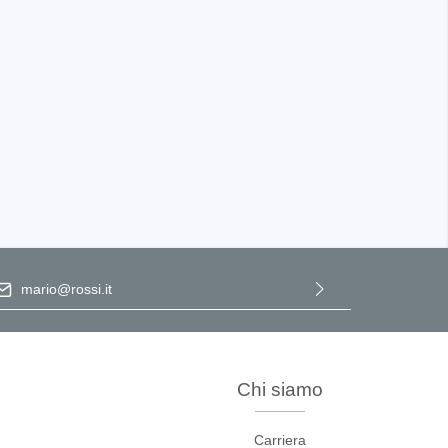
teriali
potenza
dirizzo e-mail
*
zza
Selezionando continua confermi di aver letto la nostra
informativa sulla protezione dei dati
e di aver accettato i nostri
termini e condizioni generali
.
Chi siamo
Carriera