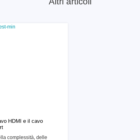
Altri articoli
scopi a tavoletta
Strumenti per il test del s
copi intelligenti
per PC
scopi per autoveicoli
orma per oscilloscopi
oscopi da banco
di tensione
i corrente
orsetti e accessori
Serosys
atore logico
Analizzatori, stimolatori e 
CAN
ori
Accessori
avo HDMI e il cavo
rt
lla complessità, delle