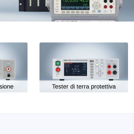
o
denza
tori e C-
 USB
nsione
Tester di terra protettiva
mputer e