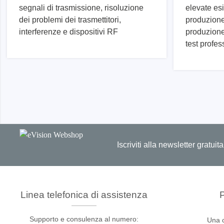
produzione
segnali di trasmissione, risoluzione
elevate es
Librerie DLL
dei problemi dei trasmettitori,
produzione 
interferenze e dispositivi RF
produzione
Cavi, adattatori e accessori
test profes
CI supportati
Sensepeek
Total Ph
Kit di sonde e schede a mano libera
Tester 
Accessori
Adattat
Analizz
Schede 
Iscriviti alla newsletter grat
Kit di 
Cavi e 
Softwa
Linea telefonica di assistenza
P
Chip su
Supporto e consulenza al numero:
Una 