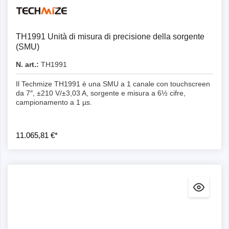
Dettagli
TH1991 Unità di misura di precisione della sorgente
(SMU)
N. art.:
TH1991
Il Techmize TH1991 è una SMU a 1 canale con touchscreen
da 7″, ±210 V/±3,03 A, sorgente e misura a 6½ cifre,
campionamento a 1 µs.
11.065,81 €*