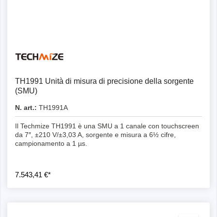
Dettagli
TH1991 Unità di misura di precisione della sorgente
(SMU)
N. art.:
TH1991A
Il Techmize TH1991 è una SMU a 1 canale con touchscreen
da 7″, ±210 V/±3,03 A, sorgente e misura a 6½ cifre,
campionamento a 1 µs.
7.543,41 €*