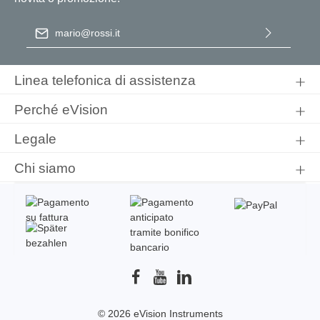
Indirizzo e-mail
*
Selezionando continua confermi di aver letto la nostra
informativa sulla protezione dei dati
e di aver accettato i nostri
Linea telefonica di assistenza
termini e condizioni generali
.
Perché eVision
Legale
Chi siamo
© 2026 eVision Instruments