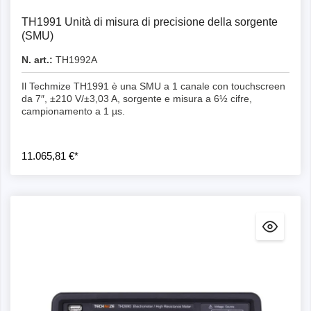
TH1991 Unità di misura di precisione della sorgente
(SMU)
N. art.:
TH1992A
Il Techmize TH1991 è una SMU a 1 canale con touchscreen
da 7″, ±210 V/±3,03 A, sorgente e misura a 6½ cifre,
campionamento a 1 µs.
11.065,81 €*