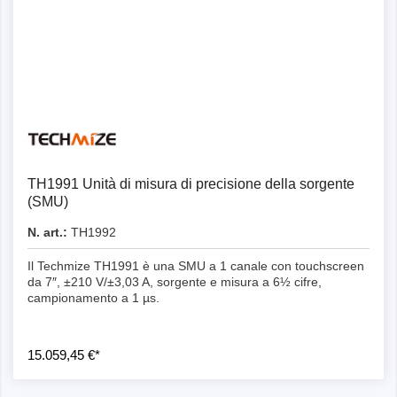
Dettagli
TH1991 Unità di misura di precisione della sorgente
(SMU)
N. art.:
TH1992
Il Techmize TH1991 è una SMU a 1 canale con touchscreen
da 7″, ±210 V/±3,03 A, sorgente e misura a 6½ cifre,
campionamento a 1 µs.
15.059,45 €*