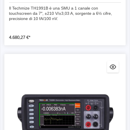
Il Techmize TH1991B è una SMU a 1 canale con
touchscreen da 7″, ±210 V/±3,03 A, sorgente a 6½ cifre,
precisione di 10 fA/100 nV.
4.680,27 €*