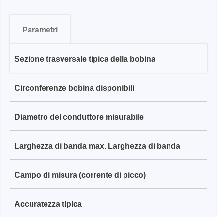
Parametri
Sezione trasversale tipica della bobina
Serie RCP-XS
Circonferenze bobina disponibili
1,6 mm
Serie RCP-S
Diametro del conduttore misurabile
80 mm, 200 mm
3,0 mm
Serie RCP-M
Larghezza di banda max. Larghezza di banda
≤ 20 mm / ≤ 60 mm
200 mm, 700 mm
4,5 mm
Serie RCP-L
Campo di misura (corrente di picco)
30 MHz
≤ 60 mm / ≤ 220 mm
200 mm, 700 mm
8,0 mm
Accuratezza tipica
60 Apk - 12.000 Apk
25 MHz
≤ 60 mm / ≤ 220 mm
700 mm