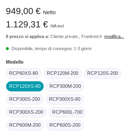
949,00 €
Netto
1.129,31 €
IVA incl.
Il prezzo si applica a:
Cliente privato
,
Frankreich
modifica...
Disponibile, tempo di consegna: 1-3 giorni
Modello
RCP60XS-80
RCP120M-200
RCP120S-200
RCP120XS-80
RCP300M-200
RCP300S-200
RCP300XS-80
RCP300XS-200
RCP600L-700
RCP600M-200
RCP600S-200