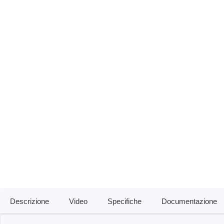
Tester di isolamento
Oscillo
Tester di resistenza
Oscillos
Carichi elettronici
Oscillo
Piattaf
Oscill
Sonde 
Sonde d
Cavi, m
PEmicro
Saleae
Programmatore e debugger interno
Analizz
al sistema
Access
Software di debugger
Software programmatore
Descrizione
Video
Specifiche
Documentazione
Dispositivi di programmazione della