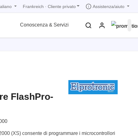
taliano
Assistenza/aiuto
Frankreich
·
Cliente privato
Conoscenza & Servizi
ozioni
ozioni
ozioni
ozioni
ozioni
ne
 in 1
i bande
e
 in 1
e FlashPro-
 in 1
ne
icurezza
mento
000
2000 (XS) consente di programmare i microcontrollori