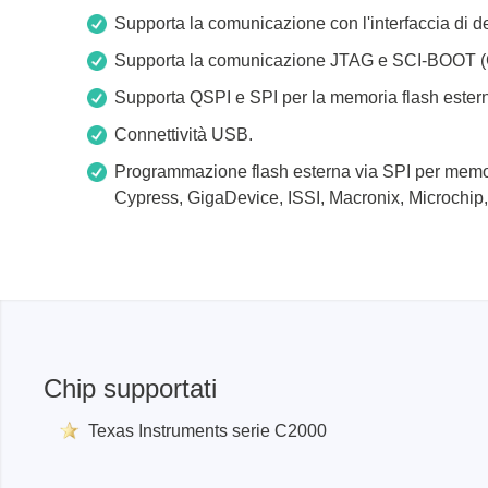
Xeltek
Supporta la comunicazione con l'interfaccia di 
Supporta la comunicazione JTAG e SCI-BOOT (
In Programmatori di sistema
Supporta QSPI e SPI per la memoria flash ester
Programmatori di socket
Programmatori di produzione
Connettività USB.
Programmatori automatici
Programmazione flash esterna via SPI per memori
Cypress, GigaDevice, ISSI, Macronix, Microchip
Chip supportati
Chip supportati
Texas Instruments serie C2000