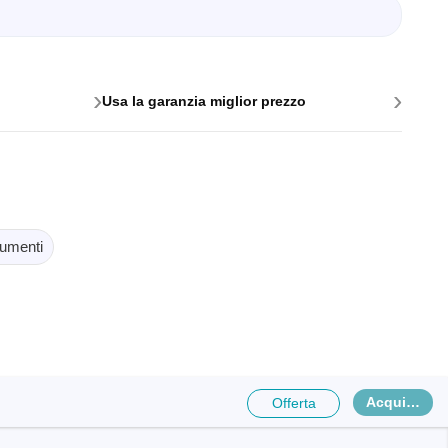
oftware
›
›
Usa la garanzia miglior prezzo
umenti
logger
Acquista
Offerta