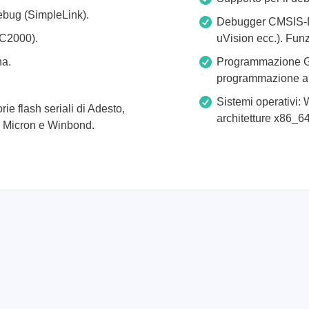
debug (SimpleLink).
Debugger CMSIS-D
C2000).
uVision ecc.). Fun
na.
Programmazione Gan
programmazione a
Sistemi operativi:
e flash seriali di Adesto,
architetture x86_6
, Micron e Winbond.