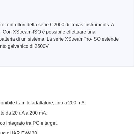
controllori della serie C2000 di Texas Instruments. A
). Con XStream-ISO è possibile effettuare una
 batteria di un sistema. La serie XStreamPro-ISO estende
ento galvanico di 2500V.
teriali
potenza
zza
nibile tramite adattatore, fino a 200 mA.
nte da 20 uA a 200 mA.
o integrato tra PC e target.
ebug di IAR EW430.