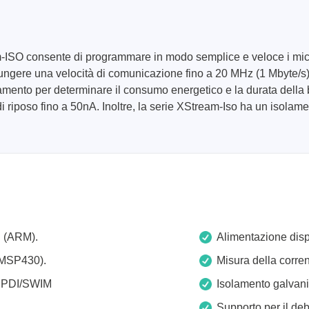
ISO consente di programmare in modo semplice e veloce i micro
giungere una velocità di comunicazione fino a 20 MHz (1 Mbyte/s
namento per determinare il consumo energetico e la durata della
i riposo fino a 50nA. Inoltre, la serie XStream-Iso ha un isolam
ase
Techmize (Tonghui)
per cavi
Componenti e tester per ma
ore host
Tester di segnale e fonti di
alimentazione
atori di protocollo
Tester per l'elettronica di 
e adattatori
Tester elettronici di sicure
sviluppo
Tester per fili e cablaggi
 (ARM).
Alimentazione dispo
clip
re
(MSP430).
Misura della corre
pportati
/UPDI/SWIM
Isolamento galvanic
Supporto per il d