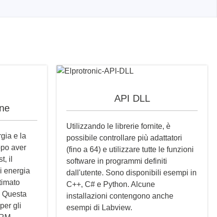
API DLL
one
Utilizzando le librerie fornite, è
gia e la
possibile controllare più adattatori
opo aver
(fino a 64) e utilizzare tutte le funzioni
t, il
software in programmi definiti
i energia
dall'utente. Sono disponibili esempi in
stimato
C++, C# e Python. Alcune
. Questa
installazioni contengono anche
per gli
esempi di Labview.