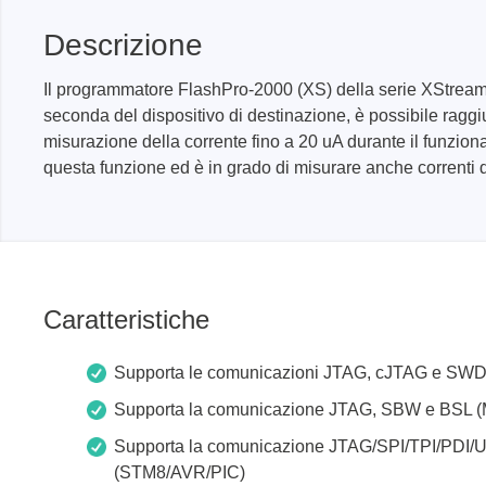
produzione
Librerie DLL
Descrizione
Cavi, adattatori e accessori
Il programmatore FlashPro-2000 (XS) della serie XStream-
CI supportati
seconda del dispositivo di destinazione, è possibile rag
misurazione della corrente fino a 20 uA durante il funzio
questa funzione ed è in grado di misurare anche correnti d
Sensepeek
Total Ph
Kit di sonde e schede a mano libera
Tester 
Accessori
Adattat
Analizz
Schede 
Caratteristiche
Kit di 
Supporta le comunicazioni JTAG, cJTAG e SWD
Cavi e 
Softwa
Supporta la comunicazione JTAG, SBW e BSL 
Chip su
Supporta la comunicazione JTAG/SPI/TPI/PDI
(STM8/AVR/PIC)