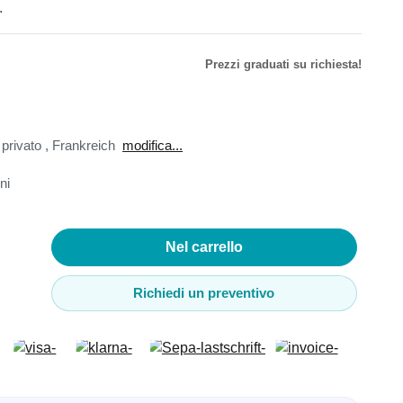
.
o
Prezzi graduati su richiesta!
denza
tori e C-
 privato
,
Frankreich
modifica...
ni
 USB
Nel carrello
Richiedi un preventivo
mputer e