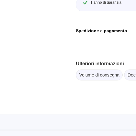
scopi a tavoletta
1 anno di garanzia
Strumenti per il test del s
copi intelligenti
per PC
scopi per autoveicoli
orma per oscilloscopi
Spedizione e pagamento
oscopi da banco
di tensione
i corrente
Ulteriori informazioni
orsetti e accessori
Volume di consegna
Doc
Serosys
atore logico
Analizzatori, stimolatori e 
CAN
ori
Accessori