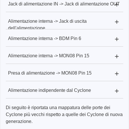
+
Jack di alimentazione IN -> Jack di alimentazione OUT
Posizione del ponticello Cyclone Pro
+
Alimentazione interna -> Jack di uscita
Posizione del ponticello Cyclone Pro:
#5
Posizione del ponticello Cyclone LC /FX (da # 1 a
dell'alimentazione
#4)
+
Alimentazione interna -> BDM Pin 6
Posizione del ponticello Cyclone LC /FX (da # 1
Posizione del ponticello Cyclone Pro:
#2, #3
a #4):
+
#4
Alimentazione interna -> MON08 Pin 15
Posizione del ponticello Cyclone Pro:
#2, #3, #4
Posizione del ponticello Cyclone LC /FX (da # 1
+
a #4):
Presa di alimentazione -> MON08 Pin 15
Posizione del ponticello Cyclone Pro:
#1, #2, #3
Posizione del ponticello Cyclone LC /FX (da # 1
#1, #2
a #4):
+
#1, #2, #3
Alimentazione indipendente dal Cyclone
Posizione del ponticello Cyclone Pro:
#1, #3,
Posizione del ponticello Cyclone LC /FX (da # 1
#58
a #4):
#1, #2, #3
Di seguito è riportata una mappatura delle porte dei
Posizione del ponticello Cyclone Pro:
Nessun
Cyclone più vecchi rispetto a quelle dei Cyclone di nuova
ponticello
Posizione del ponticello Cyclone LC /FX (da # 1
generazione.
a #4):