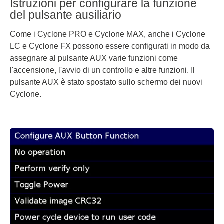
Cycl
Istruzioni per configurare la funzione
E
Porta E
X:
LC/F
one
del pulsante ausiliario
Porta F
X:
LC/F
Come i Cyclone PRO e Cyclone MAX, anche i Cyclone
Porta G
X:
LC e Cyclone FX possono essere configurati in modo da
Porta H
assegnare al pulsante AUX varie funzioni come
l'accensione, l'avvio di un controllo e altre funzioni. Il
pulsante AUX è stato spostato sullo schermo dei nuovi
Cyclone.