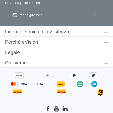
novità o promozione.
Indirizzo e-mail
*
Selezionando continua confermi di aver letto la nostra
informativa sulla protezione dei dati
e di aver accettato i nostri
Linea telefonica di assistenza
termini e condizioni generali
.
Perché eVision
Legale
Chi siamo