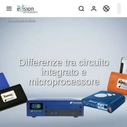
Conoscenza & Servizi
Differenze tra circuito
integrato e
microprocessore