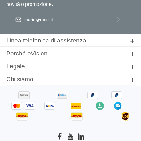
novità o promozione.
Indirizzo e-mail
*
Selezionando continua confermi di aver letto la nostra
informativa sulla protezione dei dati
e di aver accettato i nostri
Linea telefonica di assistenza
termini e condizioni generali
.
Perché eVision
Legale
Chi siamo